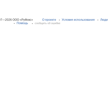
07—2026 ООО «РуФокс»
О проекте
Условия использования
Люди
Помощь
сообщить об ошибке