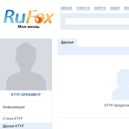
афиша
новости
работа
видео
фо
Моя жизнь
Друзья
KTYF GFKBWBYF
KTYF предпоче
Информация
Стена KTYF
Друзья KTYF