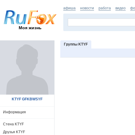
афиша
новости
работа
видео
фо
Моя жизнь
Группы KTYF
KTYF GFKBWSYF
Информация
Стена KTYF
Друзья KTYF