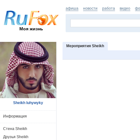
афиша
новости
работа
видео
фо
Моя жизнь
Мероприятия Sheikh
Sheikh luhywyky
Информация
Стена Sheikh
Друзья Sheikh