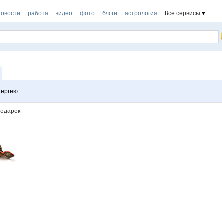
новости
работа
видео
фото
блоги
астрология
Все сервисы
Сергею
подарок