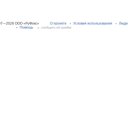
07—2026 ООО «РуФокс»
О проекте
Условия использования
Люди
Помощь
сообщить об ошибке