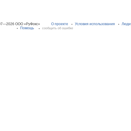
07—2026 ООО «РуФокс»
О проекте
Условия использования
Люди
Помощь
сообщить об ошибке