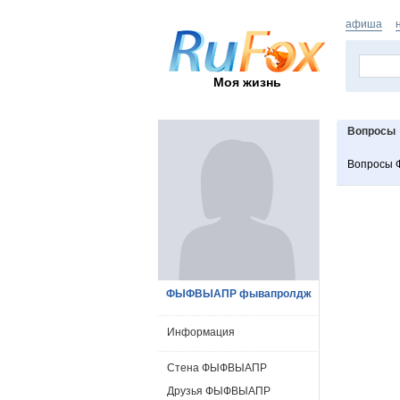
афиша
Моя жизнь
Вопросы
Вопросы
ФЫФВЫАПР фывапролдж
Информация
Стена ФЫФВЫАПР
Друзья ФЫФВЫАПР