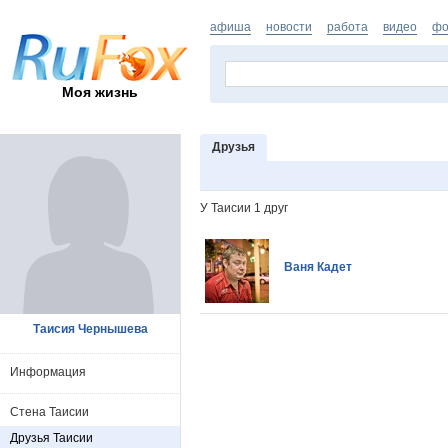
афиша
новости
работа
видео
фо
Моя жизнь
Друзья
У Таисии 1 друг
Ваня Кадет
Таисия Чернышева
Информация
Стена Таисии
Друзья Таисии