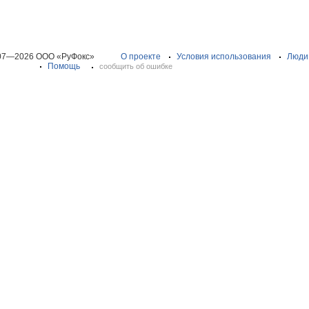
07—2026 ООО «РуФокс»
О проекте
Условия использования
Люди
Помощь
сообщить об ошибке