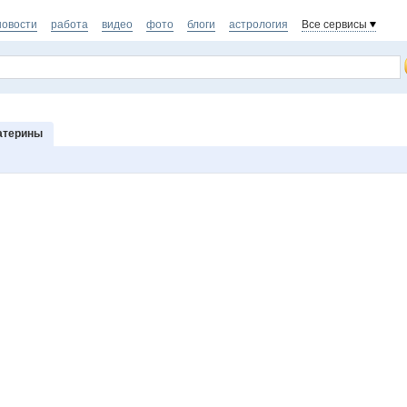
новости
работа
видео
фото
блоги
астрология
Все сервисы
атерины