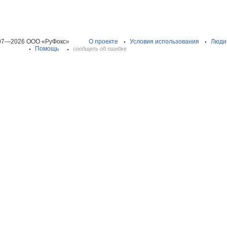
07—2026 ООО «РуФокс»
О проекте
Условия использования
Люди
Помощь
сообщить об ошибке