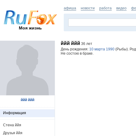
афиша
новости
работа
видео
фо
Моя жизнь
ййй ййй
36 лет
День рождения:
10 марта 1990
(Рыбы). Род
Не состою в браке.
ййй ййй
Информация
Стена ййя
Друзья ййя