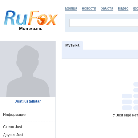
афиша
новости
работа
видео
фо
Моя жизнь
Музыка
Just justallstar
Информация
У Just ещё не
Стена Just
Друзья Just