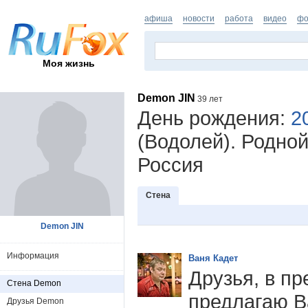
афиша
новости
работа
видео
фо
Моя жизнь
Demon JIN
39 лет
День рождения:
2
(Водолей). Родной
Россия
Стена
Demon JIN
Информация
Ваня Кадет
Друзья, в п
Стена Demon
предлагаю В
Друзья Demon