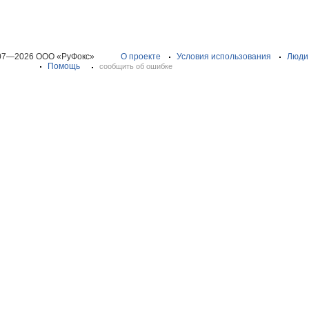
07—2026 ООО «РуФокс»
О проекте
Условия использования
Люди
Помощь
сообщить об ошибке