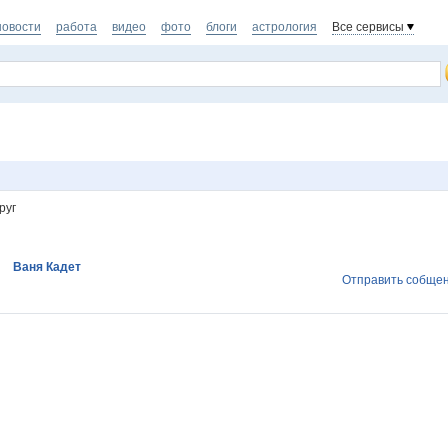
новости
работа
видео
фото
блоги
астрология
Все сервисы
руг
Ваня Кадет
Отправить собще