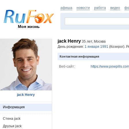
афиша
новости
работа
видео
фо
Моя жизнь
jack Henry
35 лет, Москва
День рождения:
1 января 1991
(Козерог). 
Контактная информация
Веб-сайт:
https://www.powpills.com
jack Henry
Информация
Стена jack
Друзья jack