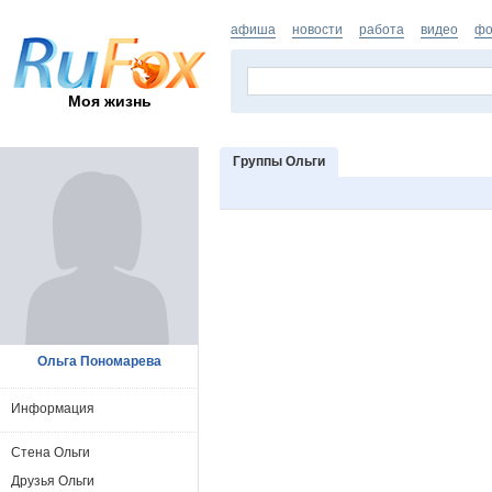
афиша
новости
работа
видео
фо
Моя жизнь
Группы Ольги
Ольга Пономарева
Информация
Стена Ольги
Друзья Ольги