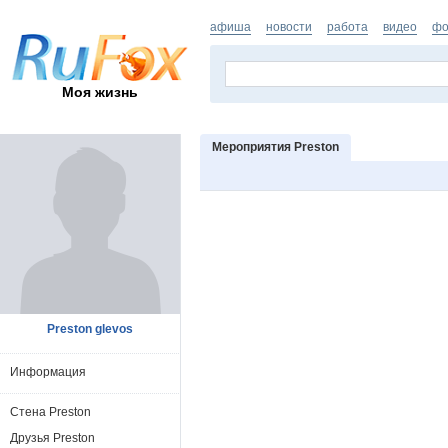
афиша
новости
работа
видео
фо
Моя жизнь
Мероприятия Preston
Preston glevos
Информация
Стена Preston
Друзья Preston