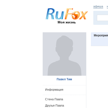
афиша
Моя жизнь
Мероприя
Павел Тим
Информация
Стена Павла
Друзья Павла