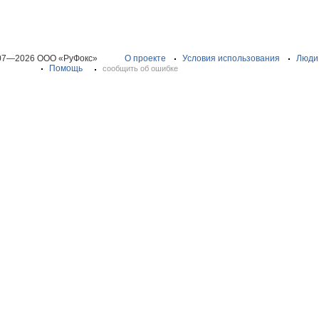
07—2026 ООО «РуФокс»
О проекте
Условия использования
Люди
Помощь
сообщить об ошибке