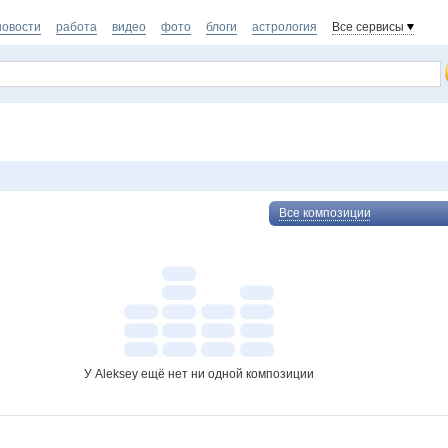
новости
работа
видео
фото
блоги
астрология
Все сервисы
Все композиции
У Aleksey ещё нет ни одной композиции