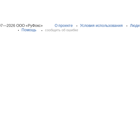
07—2026 ООО «РуФокс»
О проекте
Условия использования
Люди
Помощь
сообщить об ошибке