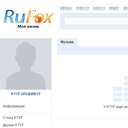
афиша
новости
работа
видео
фо
Моя жизнь
Музыка
KTYF GFKBWBYF
Информация
У KTYF ещё не
Стена KTYF
Друзья KTYF