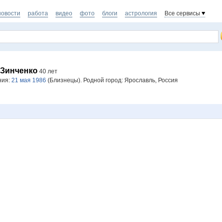
новости
работа
видео
фото
блоги
астрология
Все сервисы
 Зинченко
40 лет
ния:
21 мая 1986
(Близнецы). Родной город: Ярославль, Россия