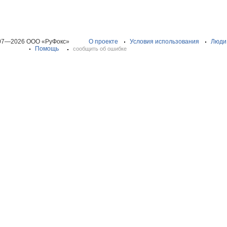
07—2026 ООО «РуФокс»
О проекте
Условия использования
Люди
Помощь
сообщить об ошибке