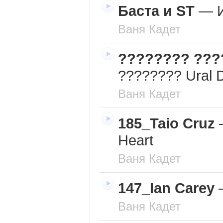
Баста и ST
—
Ваня Кадет
???????? ???
???????? Ural 
Ваня Кадет
185_Taio Cruz
Heart
Ваня Кадет
147_Ian Carey
Ваня Кадет