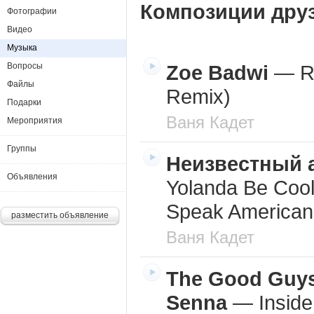
Композиции дру
Фотографии
Видео
Музыка
Вопросы
Zoe Badwi
—
R
Файлы
Remix)
Подарки
Ваня Кадет
Мероприятия
Группы
Неизвестный 
Объявления
Yolanda Be Coo
Speak American
разместить объявление
Ваня Кадет
The Good Guys
Senna
—
Insid