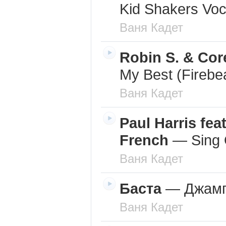
Kid Shakers Voc
Ваня Кадет
Robin S. & Co
My Best (Firebe
Ваня Кадет
Paul Harris fea
French
—
Sing 
Ваня Кадет
Баста
—
Джам
Ваня Кадет