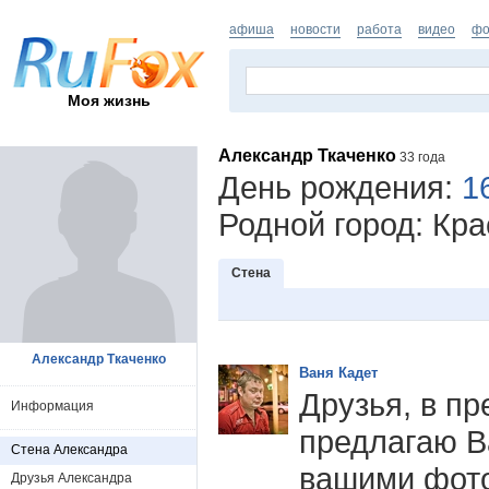
афиша
новости
работа
видео
фо
Моя жизнь
Александр Ткаченко
33 года
День рождения:
1
Родной город: Кра
Стена
Александр Ткаченко
Ваня Кадет
Друзья, в п
Информация
предлагаю В
Стена Александра
вашими фот
Друзья Александра