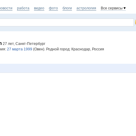
новости
работа
видео
фото
блоги
астрология
Все сервисы
h
27 лет, Санкт-Петербург
ния:
27 марта 1999
(Овен). Родной город: Краснодар, Россия