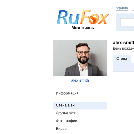
афиша
Моя жизнь
alex smit
День рожде
Стена
alex smith
Информация
Стена alex
Друзья alex
Фотографии
Видео