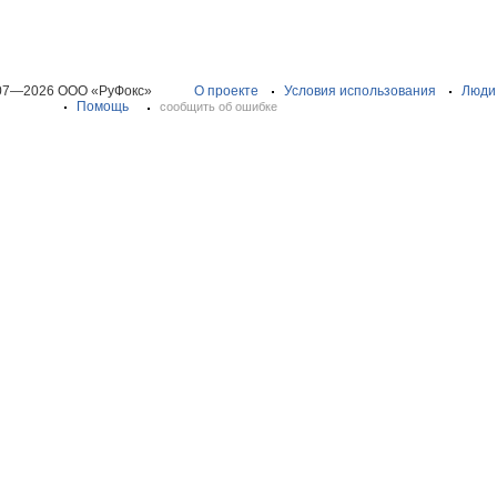
07—2026 ООО «РуФокс»
О проекте
Условия использования
Люди
Помощь
сообщить об ошибке