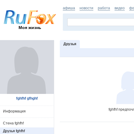
афиша
новости
работа
видео
фо
Моя жизнь
Друзья
fghfhf gfhghf
fghfhf предпоч
Информация
Стена fghfhf
Друзья fghfhf