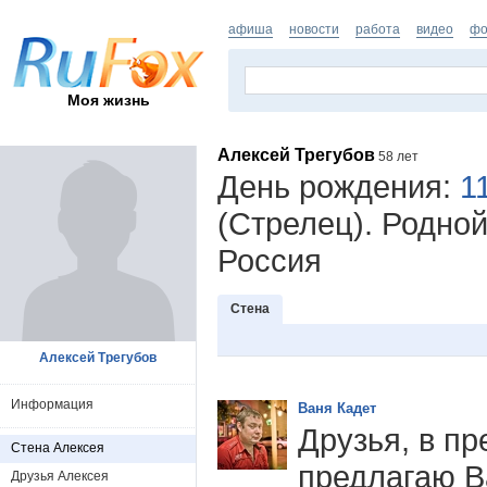
афиша
новости
работа
видео
фо
Моя жизнь
Алексей Трегубов
58 лет
День рождения:
1
(Стрелец). Родной
Россия
Стена
Алексей Трегубов
Информация
Ваня Кадет
Друзья, в п
Стена Алексея
предлагаю В
Друзья Алексея