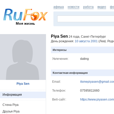
афиша
новости
работа
видео
фо
Моя жизнь
Piya Sen
24 года, Санкт-Петербург
День рождения:
10 августа 2001
(Лев). Род
Интересы
Увлечения:
dating
Контактная информация
Email:
itsmepiyasen@gmail.c
Piya Sen
Телефон:
07595811660
Информация
Веб-сайт:
https://www.piyasen.com/
Стена Piya
Друзья Piya