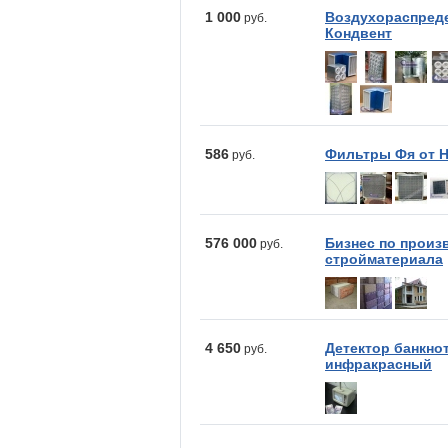
1 000
Воздухораспреде
руб.
Кондвент
586
Фильтры Фя от Н
руб.
576 000
Бизнес по произ
руб.
стройматериала
4 650
Детектор банкно
руб.
инфракрасный