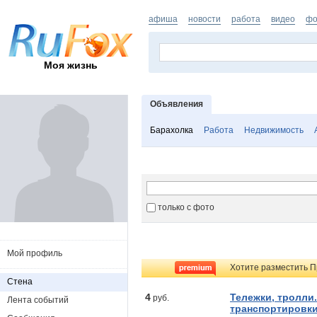
афиша
новости
работа
видео
фо
Моя жизнь
Объявления
Барахолка
Работа
Недвижимость
только с фото
Мой профиль
Хотите разместить П
Стена
4
Тележки, тролли.
руб.
Лента событий
транспортировки