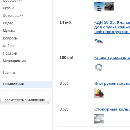
Сообщения
Друзья
Фотографии
14
КДН 50-25. Клап
руб.
Видео
для спуска сжиже
Музыка
нефтепродуктов 
Вопросы
Файлы
Подарки
100
Клапан дыхател
руб.
Мероприятия
Группы
3
Инструментальн
руб.
Объявления
разместить объявление
3
Стопорные коль
руб.