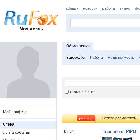
афиша
новости
работа
видео
фо
Моя жизнь
Объявления
Барахолка
Работа
Недвижимость
только с фото
Мой профиль
Хотите разместить П
Стена
0
Планшеты PIPO
руб.
Лента событий