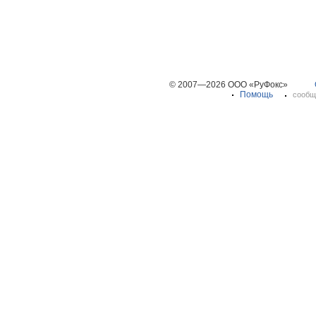
© 2007—2026 ООО «РуФокс»
Помощь
сообщ