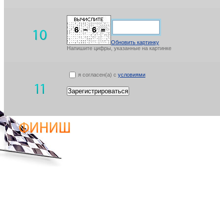
Обновить картинку
Напишите цифры, указанные на картинке
я согласен(а) с
условиями
Зарегистрироваться