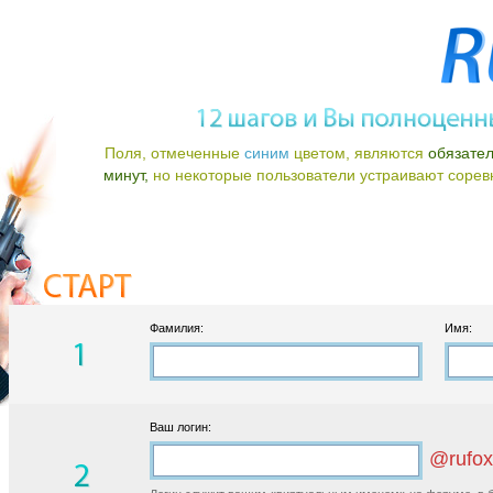
Поля, отмеченные
синим
цветом, являются
обязате
минут,
но некоторые пользователи устраивают соревно
Фамилия:
Имя:
Ваш логин:
@rufox