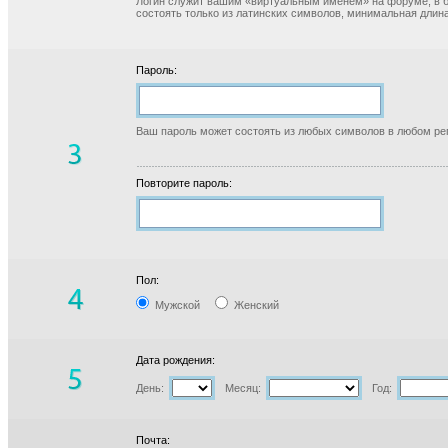
Логин служит вашим «виртуальным именем» на форуме, в б
состоять только из латинских символов, минимальная длина
Пароль:
Ваш пароль может состоять из любых символов в любом реги
Повторите пароль:
Пол:
Мужской
Женский
Дата рождения:
День:
Месяц:
Год:
Почта: