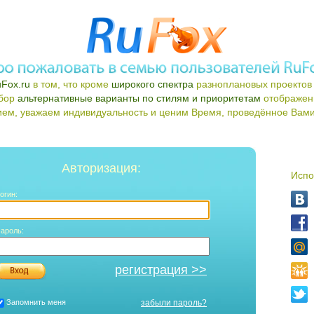
Fox.ru
в том, что кроме
широкого спектра
разноплановых проектов 
ыбор
альтернативные варианты по стилям и приоритетам
отображен
ем, уважаем индивидуальность и ценим Время, проведённое Вами 
Авторизация:
Испо
огин:
ароль:
регистрация >>
Запомнить меня
забыли пароль?