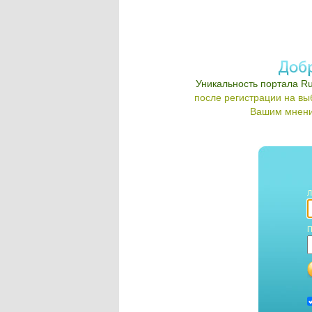
Уникальность портала Ru
после регистрации на в
Вашим мнени
Л
П