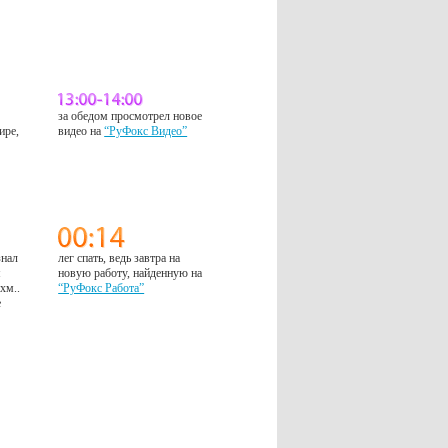
за обедом просмотрел новое
ире,
видео на
“РуФокс Видео”
знал
лег спать, ведь завтра на
м
новую работу, найденную на
 хм..
“РуФокс Работа”
е