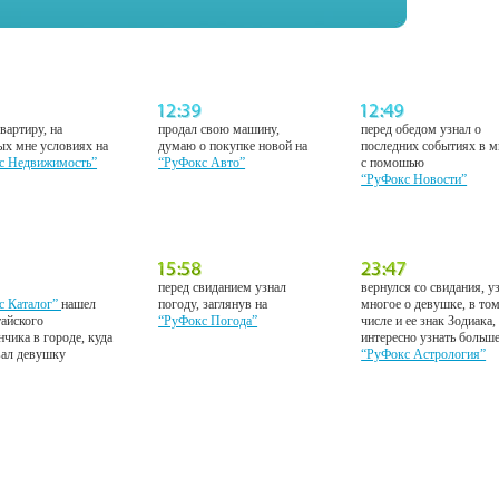
вартиру, на
продал свою машину,
перед обедом узнал о
ых мне условиях на
думаю о покупке новой на
последних событиях в м
с Недвижимость”
“РуФокс Авто”
с помошью
“РуФокс Новости”
перед свиданием узнал
вернулся со свидания, у
с Каталог”
нашел
погоду, заглянув на
многое о девушке, в то
тайского
“РуФокс Погода”
числе и ее знак Зодиака,
нчика в городе, куда
интересно узнать больш
вал девушку
“РуФокс Астрология”