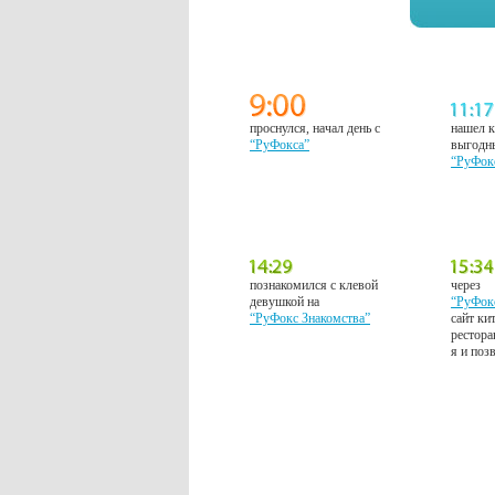
проснулся, начал день с
нашел к
“РуФокса”
выгодн
“РуФок
познакомился с клевой
через
девушкой на
“РуФок
“РуФокс Знакомства”
сайт ки
рестора
я и поз