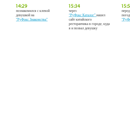
познакомился с клевой
через
перед
девушкой на
“РуФокс Каталог”
нашел
погод
“РуФокс Знакомства”
сайт китайского
“РуФ
ресторанчика в городе, куда
я и позвал девушку