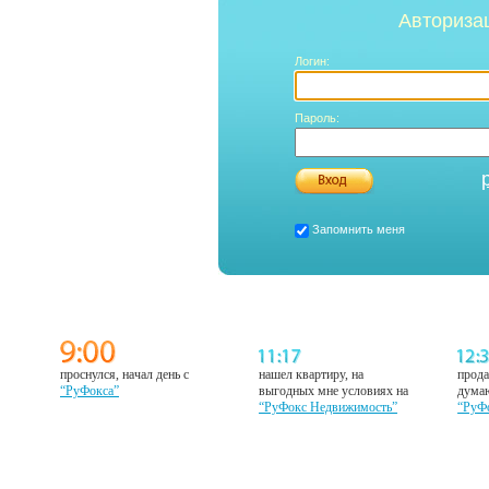
Авториза
Логин:
Пароль:
Запомнить меня
проснулся, начал день с
нашел квартиру, на
прода
“РуФокса”
выгодных мне условиях на
думаю
“РуФокс Недвижимость”
“РуФ