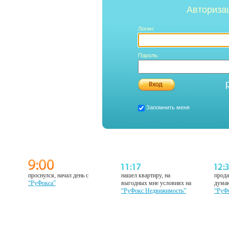
Авториза
Логин:
Пароль:
Запомнить меня
проснулся, начал день с
нашел квартиру, на
прода
“РуФокса”
выгодных мне условиях на
думаю
“РуФокс Недвижимость”
“РуФ