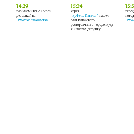
познакомился с клевой
через
перед
девушкой на
“РуФокс Каталог”
нашел
погод
“РуФокс Знакомства”
сайт китайского
“РуФ
ресторанчика в городе, куда
я и позвал девушку