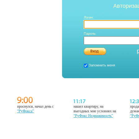
Авториза
Логин:
Пароль:
Запомнить меня
проснулся, начал день с
нашел квартиру, на
прода
“РуФокса”
выгодных мне условиях на
думаю
“РуФокс Недвижимость”
“РуФ