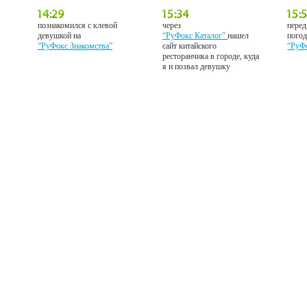
познакомился с клевой
через
перед
девушкой на
“РуФокс Каталог”
нашел
погод
“РуФокс Знакомства”
сайт китайского
“РуФ
ресторанчика в городе, куда
я и позвал девушку