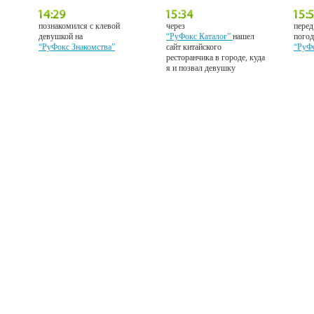
познакомился с клевой
через
перед
девушкой на
“РуФокс Каталог”
нашел
погод
“РуФокс Знакомства”
сайт китайского
“РуФ
ресторанчика в городе, куда
я и позвал девушку