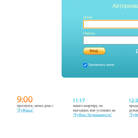
Авториза
Логин:
Пароль:
Запомнить меня
проснулся, начал день с
нашел квартиру, на
прода
“РуФокса”
выгодных мне условиях на
думаю
“РуФокс Недвижимость”
“РуФ