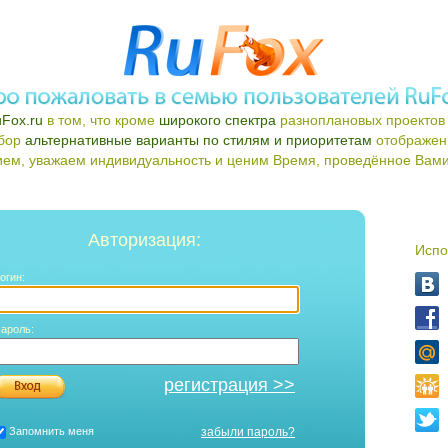
Fox.ru
в том, что кроме
широкого спектра
разноплановых проектов 
ыбор
альтернативные варианты по стилям и приоритетам
отображен
ем, уважаем индивидуальность и ценим Время, проведённое Вами 
Авторизация:
Испо
огин:
ароль:
регистрация >>
Запомнить меня
забыли пароль?