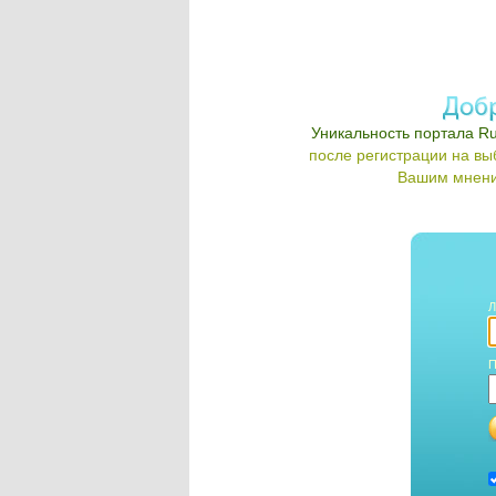
Уникальность портала Ru
после регистрации на в
Вашим мнени
Л
П