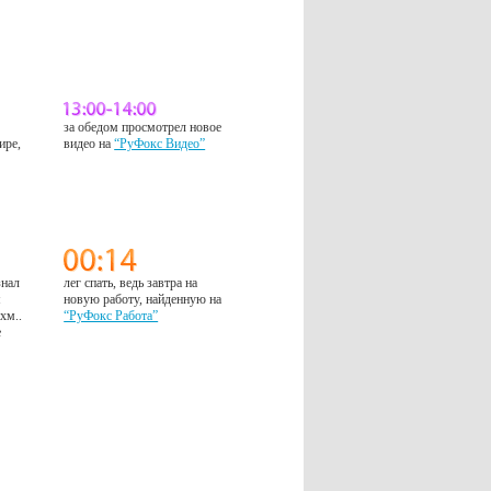
за обедом просмотрел новое
ире,
видео на
“РуФокс Видео”
знал
лег спать, ведь завтра на
м
новую работу, найденную на
 хм..
“РуФокс Работа”
е