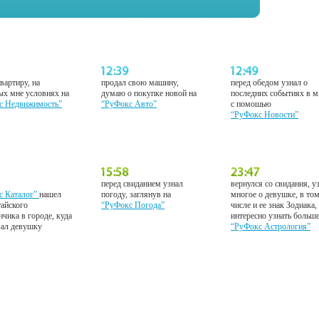
вартиру, на
продал свою машину,
перед обедом узнал о
ых мне условиях на
думаю о покупке новой на
последних событиях в м
с Недвижимость”
“РуФокс Авто”
с помошью
“РуФокс Новости”
перед свиданием узнал
вернулся со свидания, у
с Каталог”
нашел
погоду, заглянув на
многое о девушке, в то
тайского
“РуФокс Погода”
числе и ее знак Зодиака,
нчика в городе, куда
интересно узнать больш
вал девушку
“РуФокс Астрология”