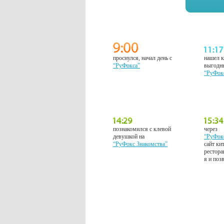
проснулся, начал день с
нашел к
“РуФокса”
выгодн
“РуФок
познакомился с клевой
через
девушкой на
“РуФок
“РуФокс Знакомства”
сайт ки
рестора
я и поз