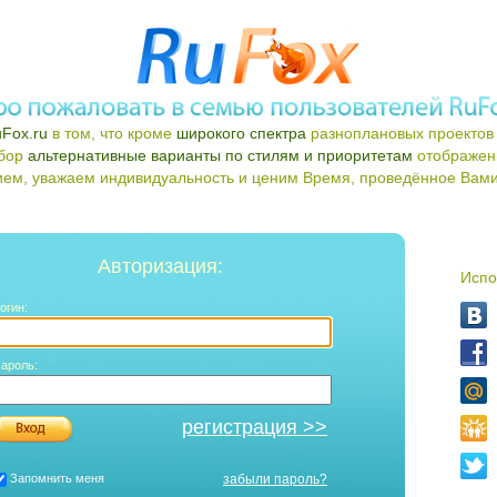
Fox.ru
в том, что кроме
широкого спектра
разноплановых проектов 
ыбор
альтернативные варианты по стилям и приоритетам
отображен
ем, уважаем индивидуальность и ценим Время, проведённое Вами 
Авторизация:
Испо
огин:
ароль:
регистрация >>
Запомнить меня
забыли пароль?