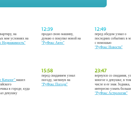
вартиру, на
продал свою машину,
перед обедом узнал о
ых мне условиях на
думаю о покупке новой на
последних событиях в м
с Недвижимость”
“РуФокс Авто”
с помошью
“РуФокс Новости”
перед свиданием узнал
вернулся со свидания, у
с Каталог”
нашел
погоду, заглянув на
многое о девушке, в то
тайского
“РуФокс Погода”
числе и ее знак Зодиака,
нчика в городе, куда
интересно узнать больш
вал девушку
“РуФокс Астрология”