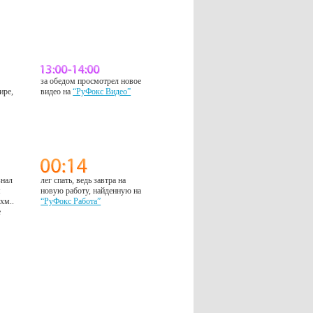
за обедом просмотрел новое
ире,
видео на
“РуФокс Видео”
знал
лег спать, ведь завтра на
м
новую работу, найденную на
 хм..
“РуФокс Работа”
е