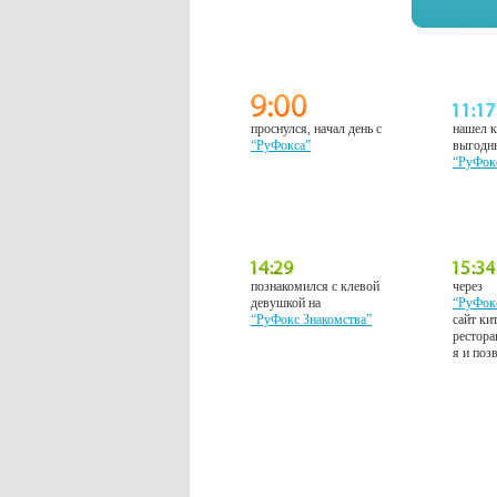
проснулся, начал день с
нашел к
“РуФокса”
выгодн
“РуФок
познакомился с клевой
через
девушкой на
“РуФок
“РуФокс Знакомства”
сайт ки
рестора
я и поз