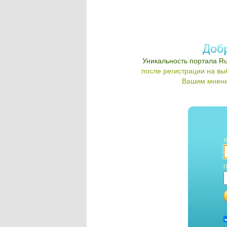
Уникальность портала Ru
после регистрации на в
Вашим мнени
Л
П