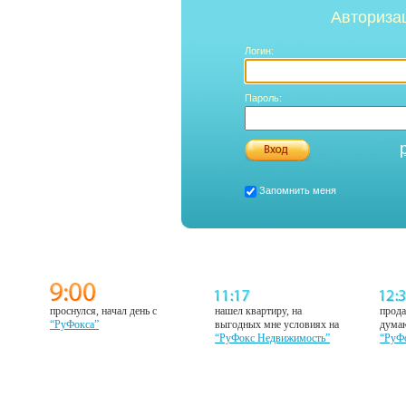
Авториза
Логин:
Пароль:
Запомнить меня
проснулся, начал день с
нашел квартиру, на
прода
“РуФокса”
выгодных мне условиях на
думаю
“РуФокс Недвижимость”
“РуФ