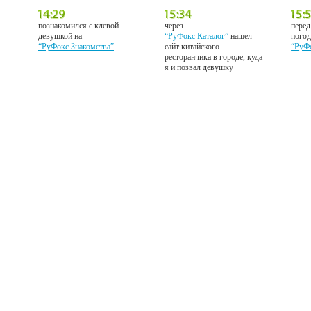
познакомился с клевой
через
перед
девушкой на
“РуФокс Каталог”
нашел
погод
“РуФокс Знакомства”
сайт китайского
“РуФ
ресторанчика в городе, куда
я и позвал девушку