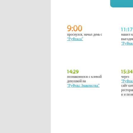
проснулся, начал день с
нашел к
“РуФокса”
выгодн
“РуФок
познакомился с клевой
через
девушкой на
“РуФок
“РуФокс Знакомства”
сайт ки
рестора
я и поз