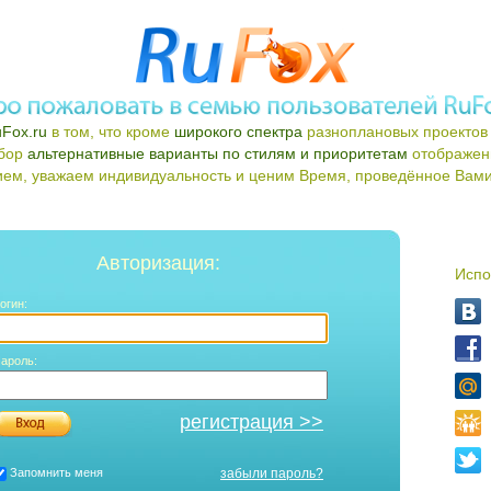
Fox.ru
в том, что кроме
широкого спектра
разноплановых проектов 
ыбор
альтернативные варианты по стилям и приоритетам
отображен
ем, уважаем индивидуальность и ценим Время, проведённое Вами 
Авторизация:
Испо
огин:
ароль:
регистрация >>
Запомнить меня
забыли пароль?