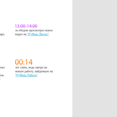
за обедом просмотрел новое
ире,
видео на
“РуФокс Видео”
знал
лег спать, ведь завтра на
м
новую работу, найденную на
 хм..
“РуФокс Работа”
е