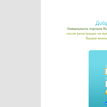
Уникальность портала Ru
после регистрации на в
Вашим мнени
Л
П