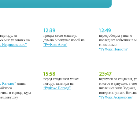
вартиру, на
продал свою машину,
перед обедом узнал о
ых мне условиях на
думаю о покупке новой на
последних событиях в м
с Недвижимость”
“РуФокс Авто”
с помошью
“РуФокс Новости”
перед свиданием узнал
вернулся со свидания, у
с Каталог”
нашел
погоду, заглянув на
многое о девушке, в то
тайского
“РуФокс Погода”
числе и ее знак Зодиака,
нчика в городе, куда
интересно узнать больш
вал девушку
“РуФокс Астрология”