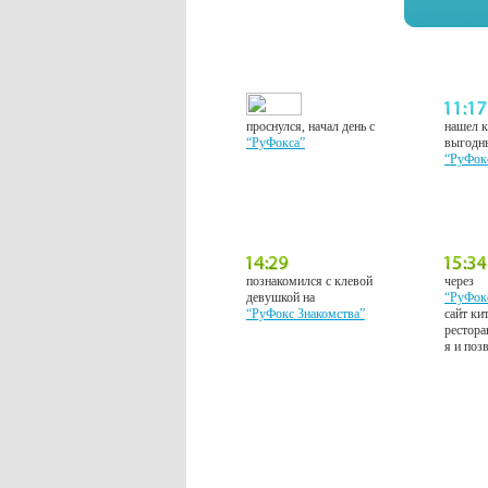
проснулся, начал день с
нашел к
“РуФокса”
выгодн
“РуФок
познакомился с клевой
через
девушкой на
“РуФок
“РуФокс Знакомства”
сайт ки
рестора
я и поз