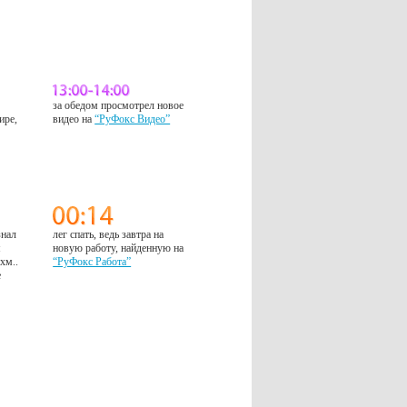
за обедом просмотрел новое
ире,
видео на
“РуФокс Видео”
знал
лег спать, ведь завтра на
м
новую работу, найденную на
 хм..
“РуФокс Работа”
е