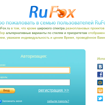
Fox.ru
в том, что кроме
широкого спектра
разноплановых проектов 
ыбор
альтернативные варианты по стилям и приоритетам
отображен
ем, уважаем индивидуальность и ценим Время, проведённое Вами 
Авторизация:
Испо
огин:
ароль:
регистрация >>
Запомнить меня
забыли пароль?