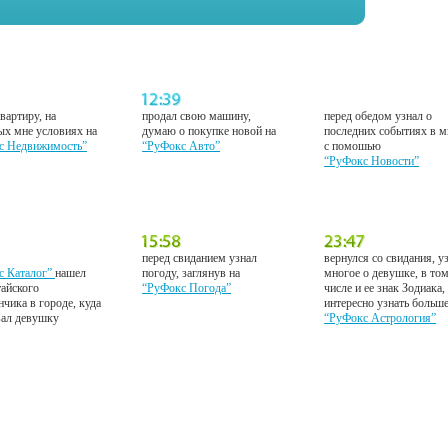
вартиру, на
продал свою машину,
перед обедом узнал о
ых мне условиях на
думаю о покупке новой на
последних событиях в м
с Недвижимость”
“РуФокс Авто”
с помошью
“РуФокс Новости”
перед свиданием узнал
вернулся со свидания, у
с Каталог”
нашел
погоду, заглянув на
многое о девушке, в то
тайского
“РуФокс Погода”
числе и ее знак Зодиака,
нчика в городе, куда
интересно узнать больш
вал девушку
“РуФокс Астрология”