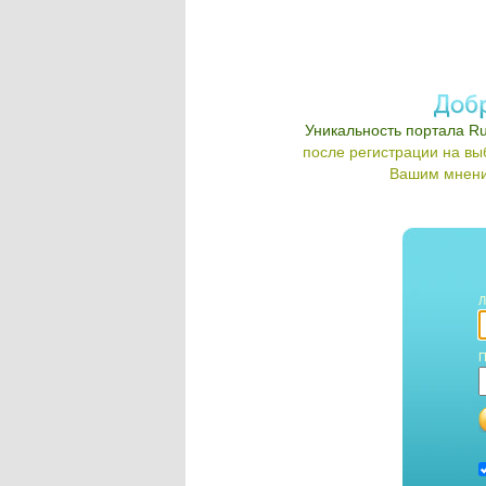
Уникальность портала Ru
после регистрации на в
Вашим мнени
Л
П