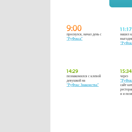
проснулся, начал день с
нашел к
“РуФокса”
выгодн
“РуФок
познакомился с клевой
через
девушкой на
“РуФок
“РуФокс Знакомства”
сайт ки
рестора
я и поз