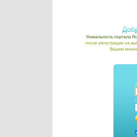
Уникальность портала Ru
после регистрации на в
Вашим мнени
Л
П