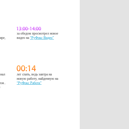
за обедом просмотрел новое
ире,
видео на
“РуФокс Видео”
знал
лег спать, ведь завтра на
м
новую работу, найденную на
 хм..
“РуФокс Работа”
е