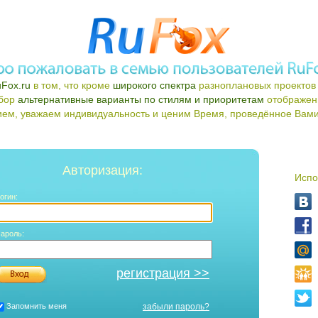
Fox.ru
в том, что кроме
широкого спектра
разноплановых проектов 
ыбор
альтернативные варианты по стилям и приоритетам
отображен
ем, уважаем индивидуальность и ценим Время, проведённое Вами 
Авторизация:
Испо
огин:
ароль:
регистрация >>
Запомнить меня
забыли пароль?