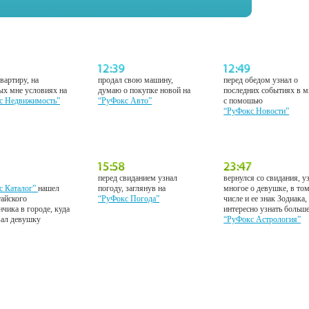
вартиру, на
продал свою машину,
перед обедом узнал о
ых мне условиях на
думаю о покупке новой на
последних событиях в м
с Недвижимость”
“РуФокс Авто”
с помошью
“РуФокс Новости”
перед свиданием узнал
вернулся со свидания, у
с Каталог”
нашел
погоду, заглянув на
многое о девушке, в то
тайского
“РуФокс Погода”
числе и ее знак Зодиака,
нчика в городе, куда
интересно узнать больш
вал девушку
“РуФокс Астрология”