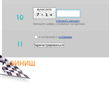
Обновить картинку
Напишите цифры, указанные на картинке
я согласен(а) с
условиями
Зарегистрироваться