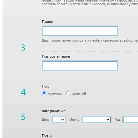
Логин служит вашим «виртуальным именем» на форуме, в б
состоять только из латинских символов, минимальная длина
Пароль:
Ваш пароль может состоять из любых символов в любом реги
Повторите пароль:
Пол:
Мужской
Женский
Дата рождения:
День:
Месяц:
Год:
Почта: