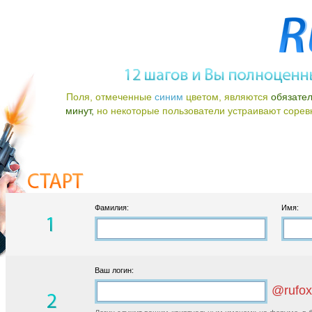
Поля, отмеченные
синим
цветом, являются
обязате
минут,
но некоторые пользователи устраивают соревно
Фамилия:
Имя:
Ваш логин:
@rufox