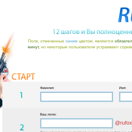
Поля, отмеченные
синим
цветом, являются
обязате
минут,
но некоторые пользователи устраивают соревно
Фамилия:
Имя:
Ваш логин:
@rufox