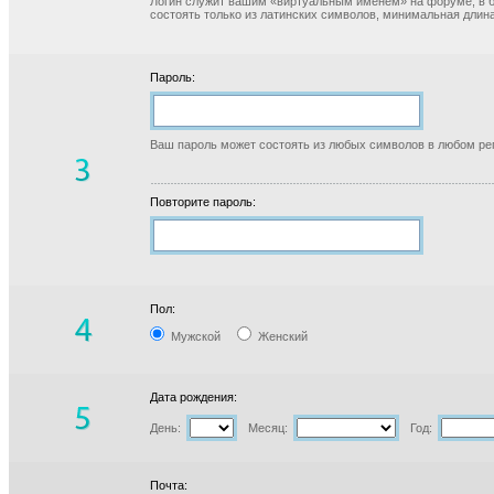
Логин служит вашим «виртуальным именем» на форуме, в б
состоять только из латинских символов, минимальная длина
Пароль:
Ваш пароль может состоять из любых символов в любом реги
Повторите пароль:
Пол:
Мужской
Женский
Дата рождения:
День:
Месяц:
Год:
Почта: