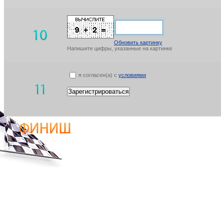
Обновить картинку
Напишите цифры, указанные на картинке
я согласен(а) с
условиями
Зарегистрироваться