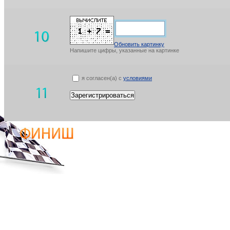
Обновить картинку
Напишите цифры, указанные на картинке
я согласен(а) с
условиями
Зарегистрироваться