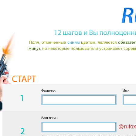
Поля, отмеченные
синим
цветом, являются
обязате
минут,
но некоторые пользователи устраивают соревно
Фамилия:
Имя:
Ваш логин:
@rufox