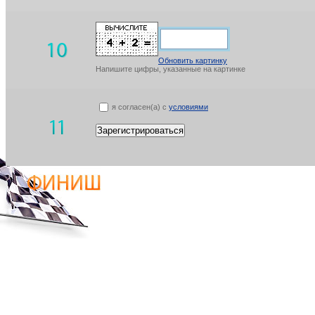
Обновить картинку
Напишите цифры, указанные на картинке
я согласен(а) с
условиями
Зарегистрироваться