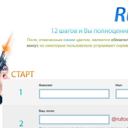
Поля, отмеченные
синим
цветом, являются
обязате
минут,
но некоторые пользователи устраивают соревно
Фамилия:
Имя:
Ваш логин:
@rufox