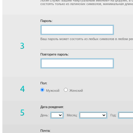
Логин служит вашим «виртуальным именем» на форуме, в б
состоять только из латинских символов, минимальная длина
Пароль:
Ваш пароль может состоять из любых символов в любом реги
Повторите пароль:
Пол:
Мужской
Женский
Дата рождения:
День:
Месяц:
Год:
Почта: