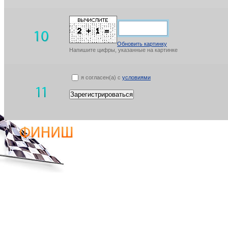
Обновить картинку
Напишите цифры, указанные на картинке
я согласен(а) с
условиями
Зарегистрироваться