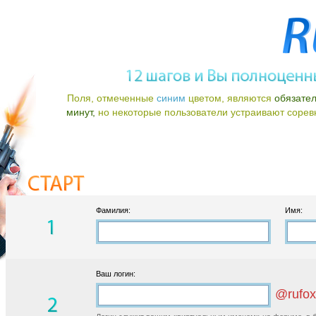
Поля, отмеченные
синим
цветом, являются
обязате
минут,
но некоторые пользователи устраивают соревно
Фамилия:
Имя:
Ваш логин:
@rufox