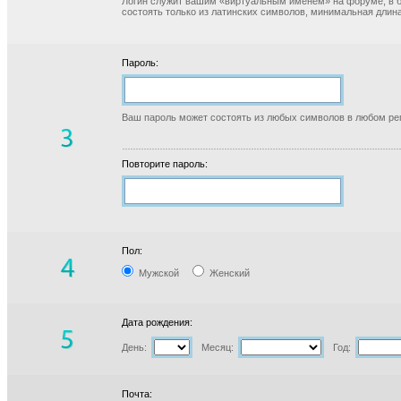
Логин служит вашим «виртуальным именем» на форуме, в б
состоять только из латинских символов, минимальная длина
Пароль:
Ваш пароль может состоять из любых символов в любом реги
Повторите пароль:
Пол:
Мужской
Женский
Дата рождения:
День:
Месяц:
Год:
Почта: