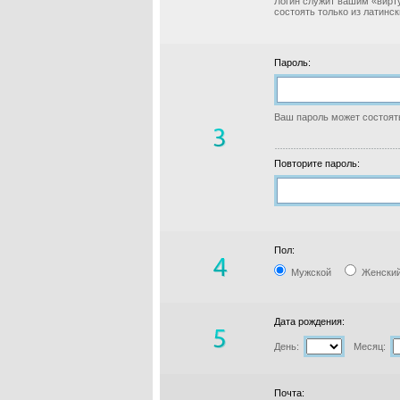
Логин служит вашим «вирт
состоять только из латинс
Пароль:
Ваш пароль может состоять
Повторите пароль:
Пол:
Мужской
Женски
Дата рождения:
День:
Месяц:
Почта: