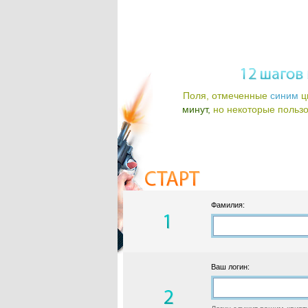
Поля, отмеченные
синим
ц
минут,
но некоторые пользов
Фамилия:
Ваш логин: