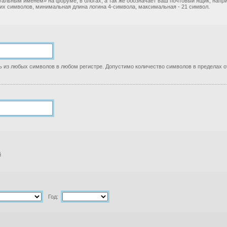
уальным именем» на форуме, в блогах, а так же обозначает ваш почтовый ящик, нап
ких символов, минимальная длина логина 4-символа, максимальная - 21 символ.
 из любых символов в любом регистре. Допустимо количество символов в пределах от
й
Год: