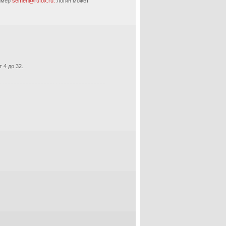
ример
semen@rufox.ru.
Логин может
 4 до 32.