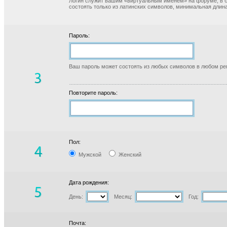
Логин служит вашим «виртуальным именем» на форуме, в б
состоять только из латинских символов, минимальная длина
Пароль:
Ваш пароль может состоять из любых символов в любом реги
Повторите пароль:
Пол:
Мужской
Женский
Дата рождения:
День:
Месяц:
Год:
Почта: