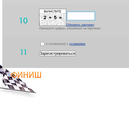
Обновить картинку
Напишите цифры, указанные на картинке
я согласен(а) с
условиями
Зарегистрироваться