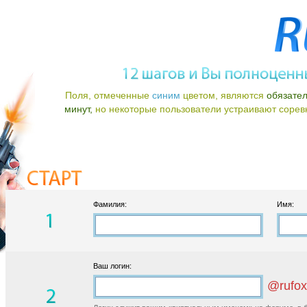
Поля, отмеченные
синим
цветом, являются
обязате
минут,
но некоторые пользователи устраивают соревно
Фамилия:
Имя:
Ваш логин:
@rufox