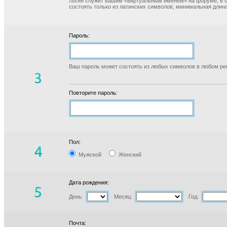
Логин служит вашим «виртуальным именем» на форуме, в б
состоять только из латинских символов, минимальная длина
Пароль:
Ваш пароль может состоять из любых символов в любом реги
Повторите пароль:
Пол:
Мужской
Женский
Дата рождения:
День:
Месяц:
Год:
Почта: