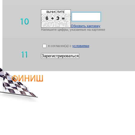
Обновить картинку
Напишите цифры, указанные на картинке
я согласен(а) с
условиями
Зарегистрироваться