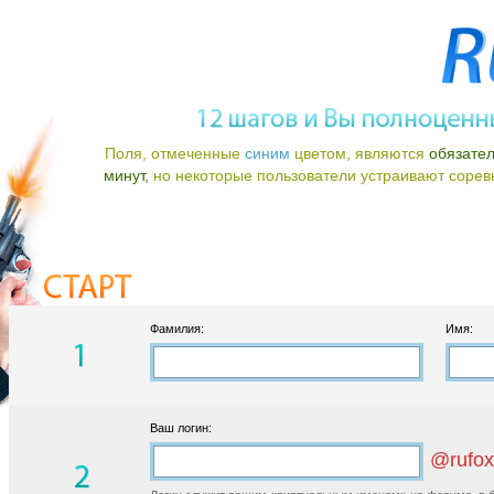
Поля, отмеченные
синим
цветом, являются
обязате
минут,
но некоторые пользователи устраивают соревно
Фамилия:
Имя:
Ваш логин:
@rufox