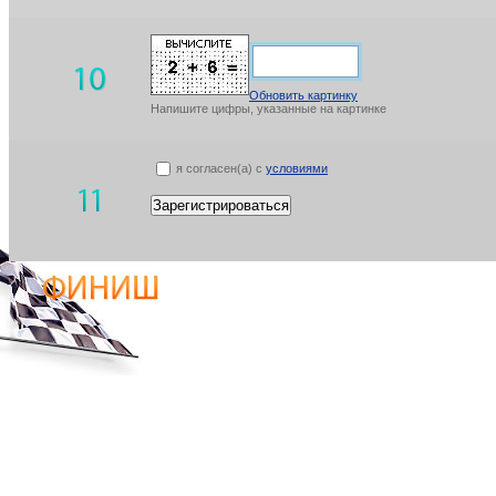
Обновить картинку
Напишите цифры, указанные на картинке
я согласен(а) с
условиями
Зарегистрироваться