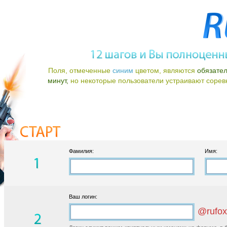
Поля, отмеченные
синим
цветом, являются
обязате
минут,
но некоторые пользователи устраивают соревно
Фамилия:
Имя:
Ваш логин:
@rufox