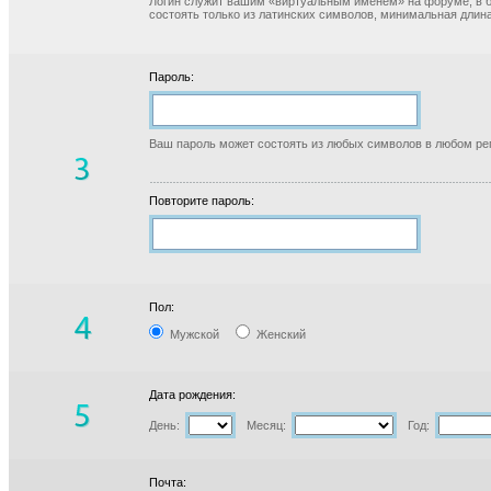
Логин служит вашим «виртуальным именем» на форуме, в б
состоять только из латинских символов, минимальная длина
Пароль:
Ваш пароль может состоять из любых символов в любом реги
Повторите пароль:
Пол:
Мужской
Женский
Дата рождения:
День:
Месяц:
Год:
Почта: